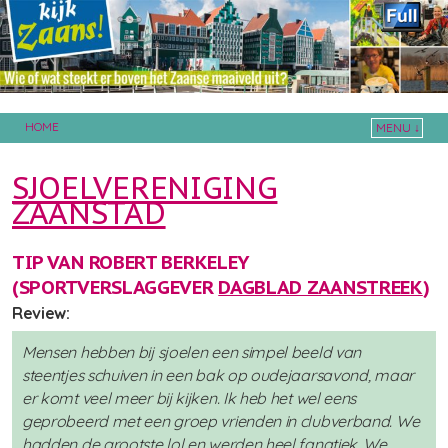
HOME
MENU ↓
Skip to primary content
Skip to secondary content
SJOELVERENIGING
ZAANSTAD
TIP VAN ROBERT BERKELEY
(SPORTVERSLAGGEVER
DAGBLAD ZAANSTREEK
)
Review:
Mensen hebben bij sjoelen een simpel beeld van
steentjes schuiven in een bak op oudejaarsavond, maar
er komt veel meer bij kijken. Ik heb het wel eens
geprobeerd met een groep vrienden in clubverband. We
hadden de grootste lol en werden heel fanatiek. We