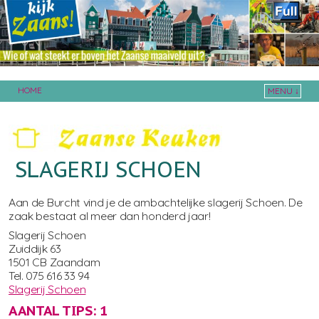
HOME
MENU ↓
Skip to primary content
Skip to secondary content
SLAGERIJ SCHOEN
Aan de Burcht vind je de ambachtelijke slagerij Schoen. De
zaak bestaat al meer dan honderd jaar!
Slagerij Schoen
Zuiddijk 63
1501 CB Zaandam
Tel. 075 616 33 94
Slagerij Schoen
AANTAL TIPS: 1