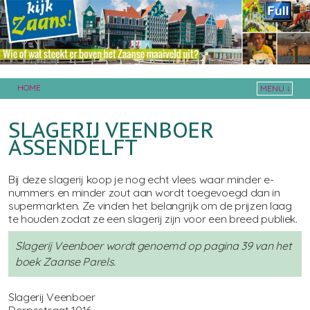
HOME
MENU ↓
Skip to primary content
Skip to secondary content
SLAGERIJ VEENBOER
ASSENDELFT
Bij deze slagerij koop je nog echt vlees waar minder e-
nummers en minder zout aan wordt toegevoegd dan in
supermarkten. Ze vinden het belangrijk om de prijzen laag
te houden zodat ze een slagerij zijn voor een breed publiek.
Slagerij Veenboer wordt genoemd op pagina 39 van het
boek Zaanse Parels.
Slagerij Veenboer
Dorpsstraat 1016