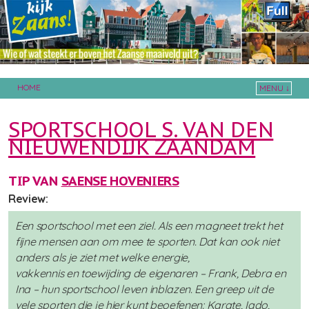
HOME
MENU ↓
Skip to primary content
Skip to secondary content
SPORTSCHOOL S. VAN DEN
NIEUWENDIJK ZAANDAM
TIP VAN
SAENSE HOVENIERS
Review:
Een sportschool met een ziel. Als een magneet trekt het
fijne mensen aan om mee te sporten. Dat kan ook niet
anders als je ziet met welke energie,
vakkennis en toewijding de eigenaren – Frank, Debra en
Ina – hun sportschool leven inblazen. Een greep uit de
vele sporten die je hier kunt beoefenen: Karate, Iado,