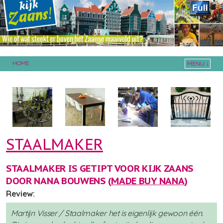
HOME
MENU ↓
Skip to primary content
Skip to secondary content
STAALMAKER
STAALMAKER IS GETIPT VOOR KIJK ZAANS
DOOR NANA BOUWENS (
MADE BUY NANA
)
Review:
Martijn Visser / Staalmaker het is eigenlijk gewoon één.