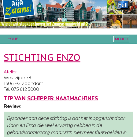
HOME
MENU ↓
Skip to primary content
Skip to secondary content
STICHTING ENZO
Atelier
Westzijde 78
1506 EG Zaandam
Tel. 075 612 3000
TIP VAN
SCHIPPER NAAIMACHINES
Review:
Bijzonder aan deze stichting is dat het is opgericht door
Karin en Erna die veel ervaring hebben in de
gehandicaptenzorg maar zich niet meer thuisvoelden in