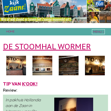
HOME
MENU ↓
Skip to primary content
Skip to secondary content
DE STOOMHAL WORMER
TIP VAN
K’OOK!
Review:
In pakhuis Hollandia
aan de Zaan in