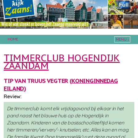
HOME
MENU ↓
Skip to primary content
Skip to secondary content
TIMMERCLUB HOGENDIJK
ZAANDAM
TIP VAN TRUUS VEGTER (
KONINGINNEDAG
EILAND
)
Review:
De timmerclub komt elk vrijdagavond bij elkaar in het
pand naast het blauwe huis op de Hogendijk in
Zaandam. Kinderen van de basisschoolleeftijd komen
hier timmeren/verven/- knutselen, etc. Alles kan en mag.
De familie Kwast (hoe toepasselijk) runt deze avond al