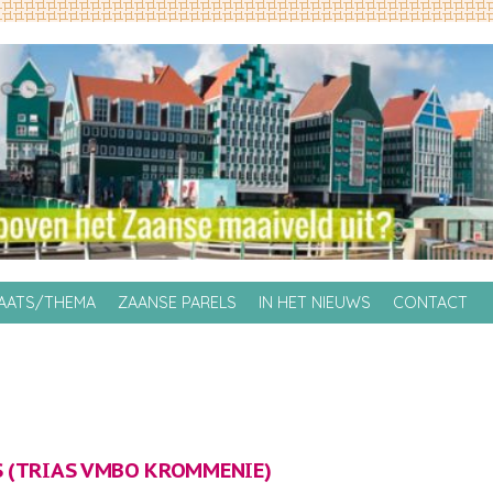
LAATS/THEMA
ZAANSE PARELS
IN HET NIEUWS
CONTACT
 (
TRIAS VMBO KROMMENIE
)