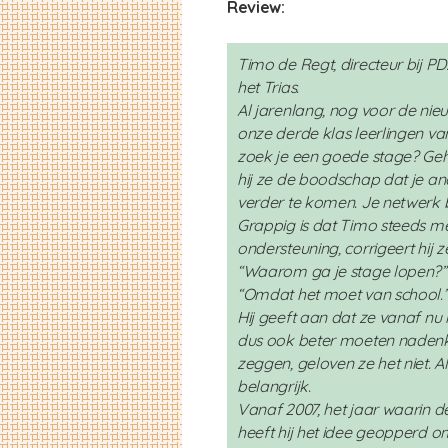
Review:
Timo de Regt, directeur bij PD
het Trias.
Al jarenlang, nog voor de n
onze derde klas leerlingen va
zoek je een goede stage? Geh
hij ze de boodschap dat je an
verder te komen. Je netwerk be
Grappig is dat Timo steeds me
ondersteuning, corrigeert hij z
“Waarom ga je stage lopen?”
“Omdat het moet van school.
Hij geeft aan dat ze vanaf n
dus ook beter moeten nadenke
zeggen, geloven ze het niet. Al
belangrijk.
Vanaf 2007, het jaar waarin
heeft hij het idee geopperd 