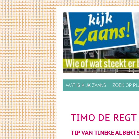
Skip to primary content
Skip to secondary content
WAT IS KIJK ZAANS
ZOEK OP P
TIMO DE REGT
TIP VAN TINEKE ALBERTS