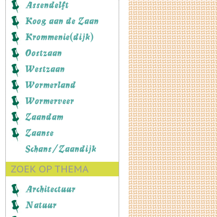
Assendelft
Koog aan de Zaan
Krommenie(dijk)
Oostzaan
Westzaan
Wormerland
Wormerveer
Zaandam
Zaanse
Schans/Zaandijk
ZOEK OP THEMA
Architectuur
Natuur