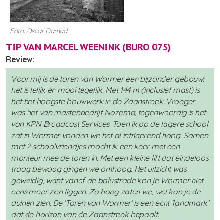
Foto: Oscar Damad
TIP VAN MARCEL WEENINK (
BURO 075
)
Review:
Voor mij is de toren van Wormer een bijzonder gebouw:
het is lelijk en mooi tegelijk. Met 144 m (inclusief mast) is
het het hoogste bouwwerk in de Zaanstreek. Vroeger
was het van mastenbedrijf Nozema, tegenwoordig is het
van KPN Broadcast Services. Toen ik op de lagere school
zat in Wormer vonden we het al intrigerend hoog. Samen
met 2 schoolvriendjes mocht ik een keer met een
monteur mee de toren in. Met een kleine lift dat eindeloos
traag bewoog gingen we omhoog. Het uitzicht was
geweldig, want vanaf de balustrade kon je Wormer niet
eens meer zien liggen. Zo hoog zaten we, wel kon je de
duinen zien. De ‘Toren van Wormer’ is een echt ‘landmark’
dat de horizon van de Zaanstreek bepaalt.