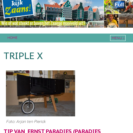
HOME
MENU ↓
Skip to primary content
Skip to secondary content
TRIPLE X
Foto: Arjan ten Pierick
TIP VAN ERNST PARADIES (
PARADIES