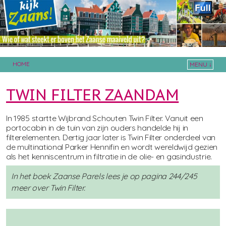
HOME
MENU ↓
Skip to primary content
Skip to secondary content
TWIN FILTER ZAANDAM
In 1985 startte Wijbrand Schouten Twin Filter. Vanuit een
portocabin in de tuin van zijn ouders handelde hij in
filterelementen. Dertig jaar later is Twin Filter onderdeel van
de multinational Parker Hennifin en wordt wereldwijd gezien
als het kenniscentrum in filtratie in de olie- en gasindustrie.
In het boek Zaanse Parels lees je op pagina 244/245
meer over Twin Filter.