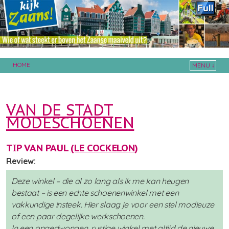
HOME
MENU ↓
Skip to primary content
Skip to secondary content
VAN DE STADT
MODESCHOENEN
TIP VAN PAUL
(LE COCKELON
)
Review:
Deze winkel – die al zo lang als ik me kan heugen
bestaat – is een echte schoenenwinkel met een
vakkundige insteek. Hier slaag je voor een stel modieuze
of een paar degelijke werkschoenen.
In een ongedwongen, rustige winkel met altijd de nieuwe