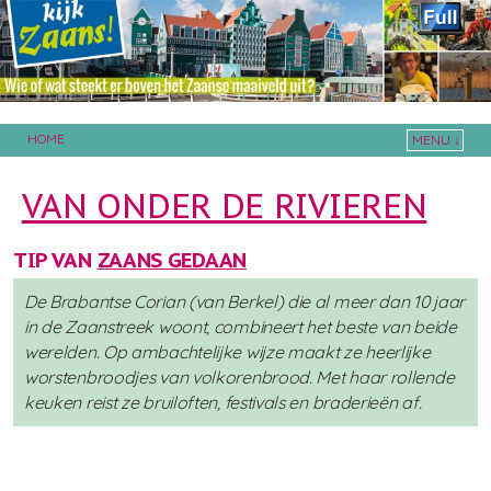
HOME
MENU ↓
Skip to primary content
Skip to secondary content
VAN ONDER DE RIVIEREN
TIP VAN
ZAANS GEDAAN
De Brabantse Corian (van Berkel) die al meer dan 10 jaar
in de Zaanstreek woont, combineert het beste van beide
werelden. Op ambachtelijke wijze maakt ze heerlijke
worstenbroodjes van volkorenbrood. Met haar rollende
keuken reist ze bruiloften, festivals en braderieën af.