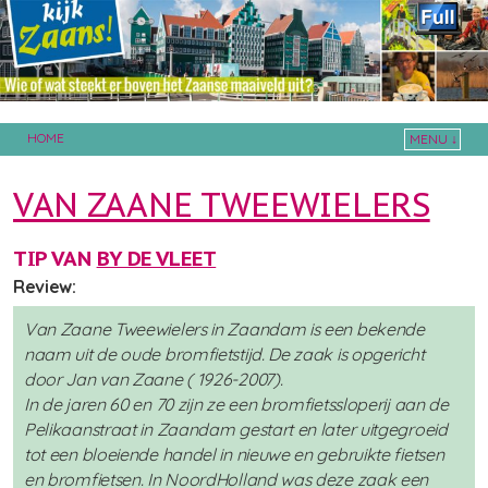
HOME
MENU ↓
Skip to primary content
Skip to secondary content
VAN ZAANE TWEEWIELERS
TIP VAN
BY DE VLEET
Review:
Van Zaane Tweewielers in Zaandam is een bekende
naam uit de oude bromfietstijd. De zaak is opgericht
door Jan van Zaane ( 1926-2007).
In de jaren 60 en 70 zijn ze een bromfietssloperij aan de
Pelikaanstraat in Zaandam gestart en later uitgegroeid
tot een bloeiende handel in nieuwe en gebruikte fietsen
en bromfietsen. In NoordHolland was deze zaak een