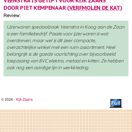
VEENSTRA IS GETIPT VOOR KIJK ZAANS
DOOR PIET KEMPENAAR (
VERFMOLEN DE KAT
)
Review:
IJzerwaren speciaalzaak Veenstra in Koog aan de Zaan
is een familiebedrijf. Passie voor ijzerwaren is wat
overdreven, maar wel is dit zeer compacte,
overzichtelijke winkel met een ruim assortiment. Heel
belangrijk is de goede voorlichting over bijvoorbeeld
toepassing van 8VC elektra, metaal en kitten. Ze hebben
ook nog een aardige lijn in werkkleding.
© 2026 -
Kijk Zaans