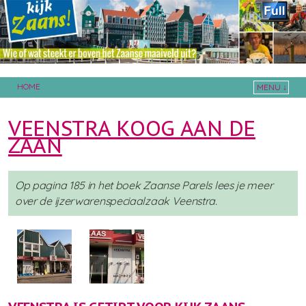
HOME
MENU ↓
Skip to primary content
Skip to secondary content
VEENSTRA KOOG AAN DE
ZAAN
Op pagina 185 in het boek Zaanse Parels lees je meer
over de ijzerwarenspeciaalzaak Veenstra.