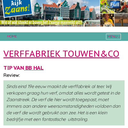
HOME
MENU ↓
Skip to primary content
Skip to secondary content
VERFFABRIEK TOUWEN&CO
TIP VAN
BB HAL
Review:
Sinds eind 19e eeuw maakt de verffabriek al teer. Wij
verkopen graag hun verf, omdat alles wordt getest in de
Zaanstreek. De verf die hier wordt toegepast, moet
immers aan andere weersomstandigheden voldoen dan
de verf die wordt gebruikt aan zee. Het is een klein
bedrijfje met een fantastische uitstraling.