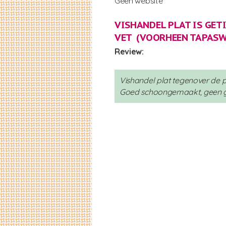
Geen website
VISHANDEL PLAT IS GET
VET (VOORHEEN TAPASW
Review:
Vishandel plat tegenover de p
Goed schoongemaakt, geen graa