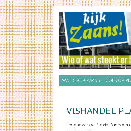
Skip to primary content
Skip to secondary content
WAT IS KIJK ZAANS
ZOEK OP P
VISHANDEL PL
Tegenover de Praxis Zaandam