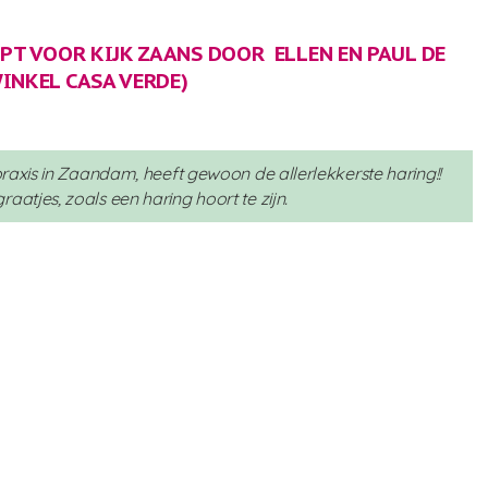
IPT VOOR KIJK ZAANS DOOR ELLEN EN PAUL DE
INKEL CASA VERDE)
raxis in Zaandam, heeft gewoon de allerlekkerste haring!!
tjes, zoals een haring hoort te zijn.