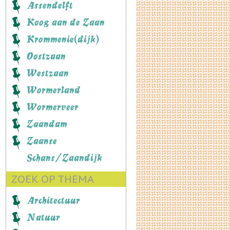
Assendelft
Koog aan de Zaan
Krommenie(dijk)
Oostzaan
Westzaan
Wormerland
Wormerveer
Zaandam
Zaanse
Schans/Zaandijk
ZOEK OP THEMA
Architectuur
Natuur