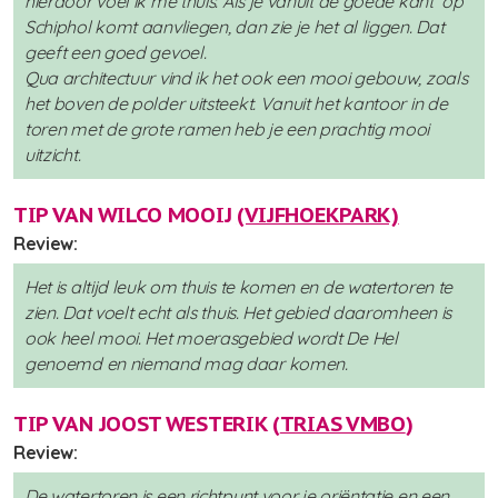
hierdoor voel ik me thuis. Als je vanuit de goede kant op
Schiphol komt aanvliegen, dan zie je het al liggen. Dat
geeft een goed gevoel.
Qua architectuur vind ik het ook een mooi gebouw, zoals
het boven de polder uitsteekt. Vanuit het kantoor in de
toren met de grote ramen heb je een prachtig mooi
uitzicht.
TIP VAN WILCO MOOIJ
(VIJFHOEKPARK)
Review:
Het is altijd leuk om thuis te komen en de watertoren te
zien. Dat voelt echt als thuis. Het gebied daaromheen is
ook heel mooi. Het moerasgebied wordt De Hel
genoemd en niemand mag daar komen.
TIP VAN JOOST WESTERIK (
TRIAS VMBO
)
Review:
De watertoren is een richtpunt voor je oriëntatie en een