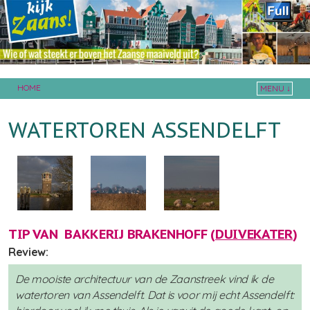
HOME
MENU ↓
Skip to primary content
Skip to secondary content
WATERTOREN ASSENDELFT
TIP VAN BAKKERIJ BRAKENHOFF (
DUIVEKATER
)
Review:
De mooiste architectuur van de Zaanstreek vind ik de
watertoren van Assendelft. Dat is voor mij echt Assendelft: