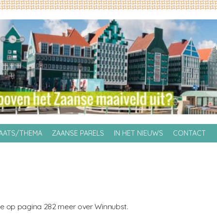
LAATS/THEMA
ZAANSE PARELS
IN HET NIEUWS
CONTACT
 je op pagina 282 meer over Winnubst.