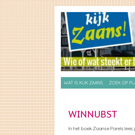
Skip to primary content
Skip to secondary content
WAT IS KIJK ZAANS
ZOEK OP P
WINNUBST
In het boek Zaanse Parels lees