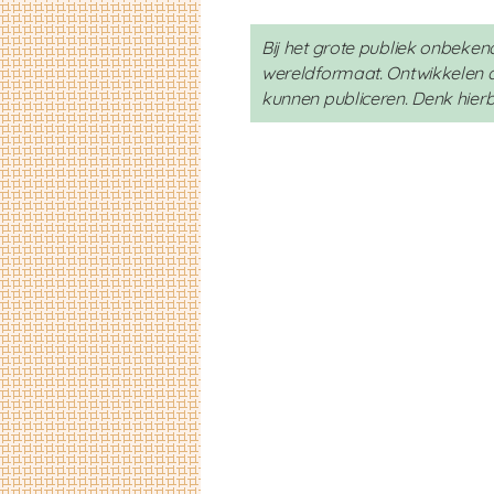
Bij het grote publiek onbekend
wereldformaat. Ontwikkelen a
kunnen publiceren. Denk hierbij