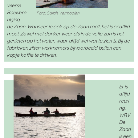
veerse
Roeivere
Foto: Sarah Vermoolen
niging
de Zaan. Wanneer je ook op de Zaan roeit, het is er altijd
mooi. Zowel met donker weer als in de volle zon is het
genieten op het water, waar altijd wel wat te zien is. Bij de
fabrieken zitten werknemers bijvoorbeeld buiten een
kopje koffie te drinken.
Er is
altijd
reuri
ng.
WRV
De
Zaan
is een