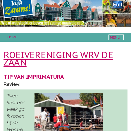
HOME
MENU ↓
Skip to primary content
Skip to secondary content
ROEIVERENIGING WRV DE
ZAAN
TIP VAN IMPRIMATURA
Review:
Twee
keer per
week ga
ik roeien
bij de
Wormer