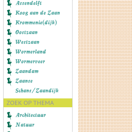
Assendelft
Koog aan de Zaan
Krommenie(dijk)
Oostzaan
Westzaan
Wormerland
Wormerveer
Zaandam
Zaanse
Schans/Zaandijk
ZOEK OP THEMA
Architectuur
Natuur