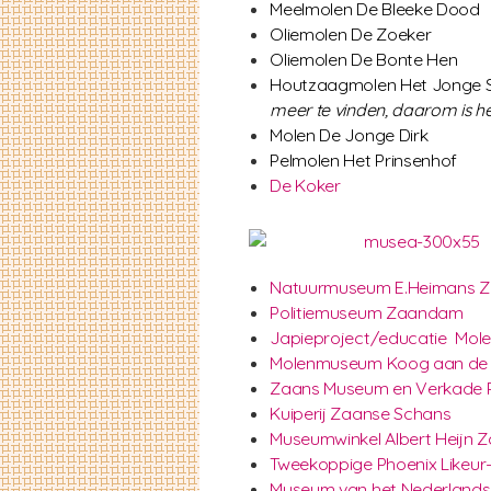
Meelmolen De Bleeke Dood
Oliemolen De Zoeker
Oliemolen De Bonte Hen
Houtzaagmolen Het Jonge 
meer te vinden, daarom is h
Molen De Jonge Dirk
Pelmolen Het Prinsenhof
De Koker
Natuurmuseum E.Heimans 
Politiemuseum Zaandam
Japieproject/educatie Mo
Molenmuseum Koog aan de
Zaans Museum en Verkade 
Kuiperij Zaanse Schans
Museumwinkel Albert Heijn 
Tweekoppige Phoenix Likeur
Museum van het Nederland