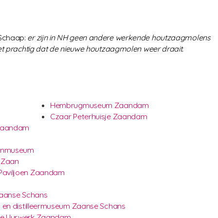
Schaap
:
er zijn in NH geen andere werkende houtzaagmolens
et prachtig dat de nieuwe houtzaagmolen weer draait.
Hembrugmuseum Zaandam
Czaar Peterhuisje Zaandam
Zaandam
lenmuseum
 Zaan
Paviljoen Zaandam
Zaanse Schans
- en distilleermuseum Zaanse Schans
se Uurwerk Zaandam