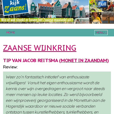
HOME
MENU ↓
Skip to primary content
Skip to secondary content
ZAANSE WIJNKRING
TIP VAN JACOB REITSMA (
MONET IN ZAANDAM
)
Review:
Weer zo’n fantastisch initiatief van enthousiaste
vrijwilligers! Vanuit het eigen enthousiasme wordt de
kennis over wijn overgedragen en vergroot naar steeds
meer mensen op leuke locaties. Zo werd bijvoorbeeld
een wijnproeverij georganiseerd in de Monettuin aan de
Hogendijk waardoor er nieuwe sociale verbanden
ontstaan tussen kunstliefhebbers, tuinliefhebbers, en