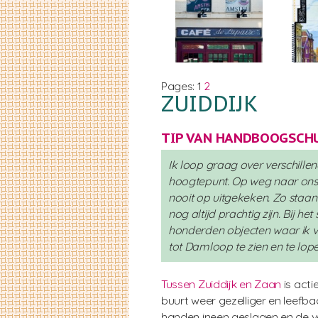
Pages:
1
2
ZUIDDIJK
TIP VAN HANDBOOGSCHU
Ik loop graag over verschillen
hoogtepunt. Op weg naar ons 
nooit op uitgekeken. Zo staan
nog altijd prachtig zijn. Bij h
honderden objecten waar ik va
tot Damloop te zien en te lope
Tussen Zuiddijk en Zaan
is acti
buurt weer gezelliger en leef
handen ineen geslagen en de ver