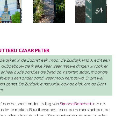
TTERIJ CZAAR PETER
de dijken in de Zaanstreek, maar de Zuiddijk vind ik echt een
clubgebouw zie ik elke keer weer nieuwe dingen, ik raak er
 er heel oude pandjes die bijna op instorten staan, maar die
et sluisje is een ander pand weer mooi herbouwd. Er zijn wel
n geniet. De Zuiddijk is natuurlijk ook de plek om de Dam
n.
ef aan het werk onder leiding van
Simone Ronchetti
om de
baarder te maken. Buurtbewoners en ondernemers hebben de
schillen zijn al zichtbaar. Ze organiseren regelmatig leuke