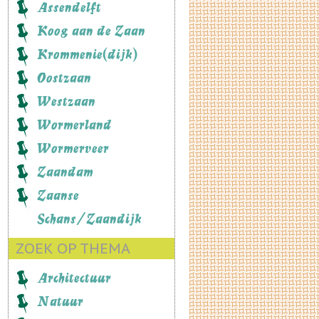
Assendelft
Koog aan de Zaan
Krommenie(dijk)
Oostzaan
Westzaan
Wormerland
Wormerveer
Zaandam
Zaanse
Schans/Zaandijk
ZOEK OP THEMA
Architectuur
Natuur