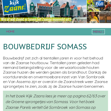
HOME
MENU ↓
Skip to primary content
Skip to secondary content
BOUWBEDRIJF SOMASS
Bouwbedrijf zet zich al tientallen jaren in voor het behoud
van de Zaanse houtbouw. Tientallen jaren geleden had
niemand belangstelling voor de verwaarloosde houten
Zaanse huizen die werden gezien als brandhout. Dankzij de
voortdurende en onvermoeibare inzet van Van Sombroek
en Van Assema zijn er overal in de Zaanstreek weer Zaanse
sprongetjes te zien, zoals zij de Zaanse huizen benoemen.
In het boek Kijk Zaans lees je meer op pagina 62/63 over
de Groene sprongetjes van Somass. Voor het boek
Zaanse Parels vertelt Gé Sombroek van Somass op