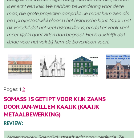
is er echt een klik. We hebben bewondering voor deze
man, die grote projecten aanpakt. Je moet hem zien als
een projectontwikkelaar in het historische hout. Maar met
dit verschil dat het veel risicovoller is, omdat er vaak veel
meer tijd in gaat zitten dan begroot. Het is duidelijk dat
liefde voor het vak bij hem de boventoon voert.
Pages:
1
2
SOMASS IS GETIPT VOOR KIJK ZAANS
DOOR JAN-WILLEM KAAIJK (
KAAIJK
METAALBEWERKING
)
REVIEW:
Molenmakerij Saendijck streeft echt naar perfectie. Ze