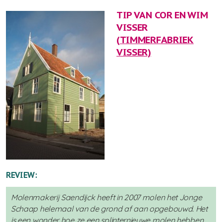
TIP VAN COR EN WIM
VISSER
(
TIMMERFABRIEK
VISSER)
REVIEW:
Molenmakerij Saendijck heeft in 2007 molen het Jonge
Schaap helemaal van de grond af aan opgebouwd. Het
is een wonder hoe ze een splinternieuwe molen hebben