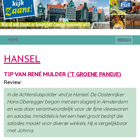
HOME
MENU ↓
Skip to primary content
Skip to secondary content
HANSEL
TIP VAN RENÉ MULDER (
‘T GROENE PANDJE
)
Review:
In de Achtersluispolder vind je Hansel. De Oostenrijker
Hans Oberegger begon met een slagerij in Amsterdam
en was daar verantwoordelijk voor de fijne vleeswaren
en salades. Inmiddels is het een heel groot bedrijf die
salades maakt voor diverse winkels. Hij is vergelijkbaar
met Johma.