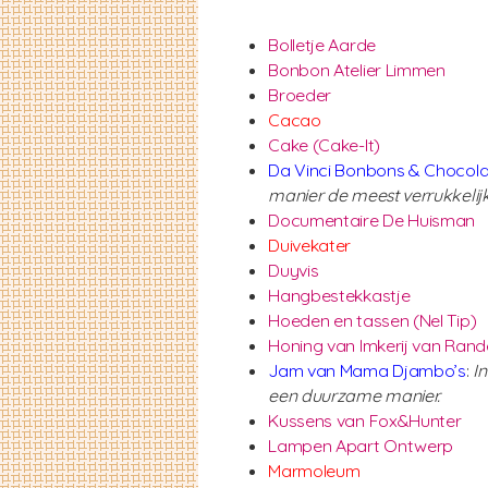
Bolletje Aarde
Bonbon Atelier Limmen
Broeder
Cacao
Cake (Cake-It)
Da Vinci Bonbons & Chocol
manier de meest verrukkeli
Documentaire De Huisman
Duivekater
Duyvis
Hangbestekkastje
Hoeden en tassen (Nel Tip)
Honing van Imkerij van Ran
Jam van Mama Djambo’s
:
I
een duurzame manier.
Kussens van Fox&Hunter
Lampen Apart Ontwerp
Marmoleum