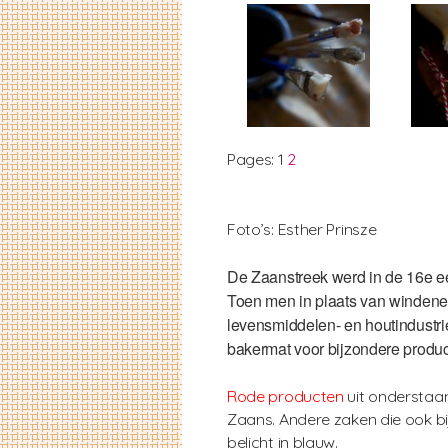
Pages:
1
2
Foto’s: Esther Prinsze
De Zaanstreek werd in de 16e ee
Toen men in plaats van winden
levensmiddelen- en houtindustrie
bakermat voor bijzondere produc
Rode producten
uit onderstaan
Zaans. Andere zaken die ook b
belicht in blauw.