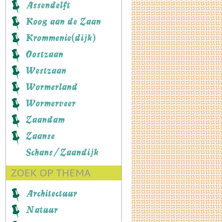
Assendelft
Koog aan de Zaan
Krommenie(dijk)
Oostzaan
Westzaan
Wormerland
Wormerveer
Zaandam
Zaanse
Schans/Zaandijk
ZOEK OP THEMA
Architectuur
Natuur