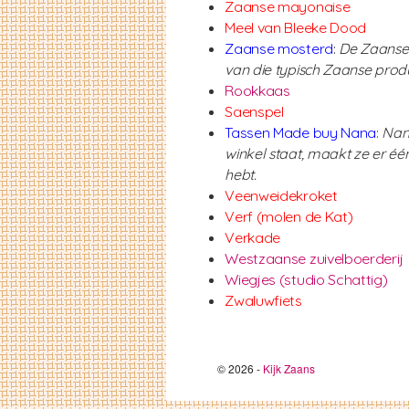
Zaanse mayonaise
Meel van Bleeke Dood
Zaanse mosterd
:
De Zaanse m
van die typisch Zaanse produ
Rookkaas
Saenspel
Tassen Made buy Nana
:
Nana
winkel staat, maakt ze er één 
hebt.
Veenweidekroket
Verf (molen de Kat
)
Verkade
Westzaanse zuivelboerderij
Wiegjes (studio Schattig)
Zwaluwfiets
© 2026 -
Kijk Zaans